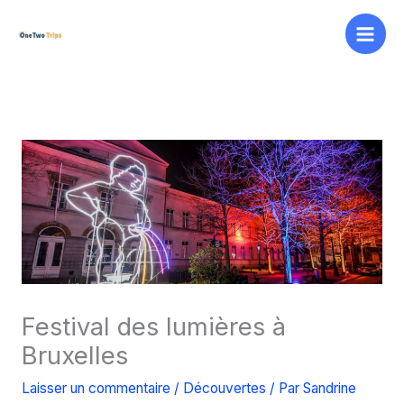
Aller
au
contenu
Festival des lumières à
Bruxelles
Laisser un commentaire
/
Découvertes
/ Par
Sandrine