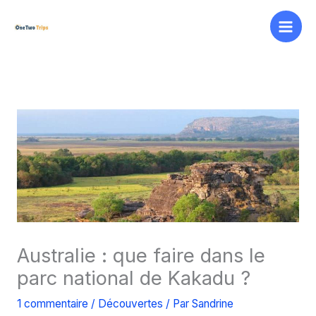
Aller
au
contenu
Australie : que faire dans le
parc national de Kakadu ?
1 commentaire
/
Découvertes
/ Par
Sandrine