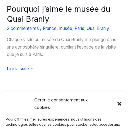
Pourquoi j’aime le musée du
Quai Branly
2 commentaires
/
France
,
musée
,
Paris
,
Quai Branly
Chaque visite au musée du Quai Branly me plonge dans
une atmosphère singulière, oubliant l’espace de la visite
que je suis à Paris.
Pourquoi
Lire la suite »
j’aime
le
musée
du
Gérer le consentement aux
Quai
cookies
Branly
Pour offrir les meilleures expériences, nous utilisons des
Rechercher…
technologies telles que les cookies pour stocker et/ou accéder aux