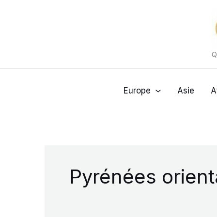
Aller
au
contenu
Q
Europe
Asie
A
Pyrénées orient