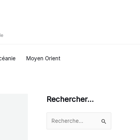
de
céanie
Moyen Orient
Rechercher…
R
e
c