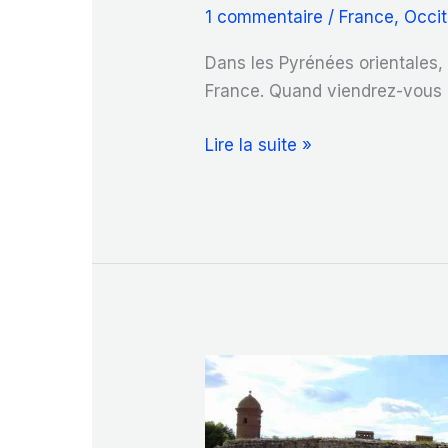
1 commentaire
/
France
,
Occit
Dans les Pyrénées orientales, l
France. Quand viendrez-vous 
Pourquoi
Lire la suite »
faut-
il
découvrir
les
orgues
d’Ille
sur
Têt
?