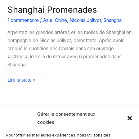
Shanghai Promenades
1 commentaire
/
Asie
,
Chine
,
Nicolas Jolivot
,
Shanghai
Arpentez les grandes artères et les ruelles de Shanghai en
compagnie de Nicolas Jolivot, carnettiste. Après avoir
croqué le quotidien des Chinois dans son ouvrage
« Chine », le voilà de retour avec 6 promenades dans
Shanghai.
Shanghai
Lire la suite »
Promenades
Gérer le consentement aux
cookies
Pour offrir les meilleures expériences, nous utilisons des
Rechercher…