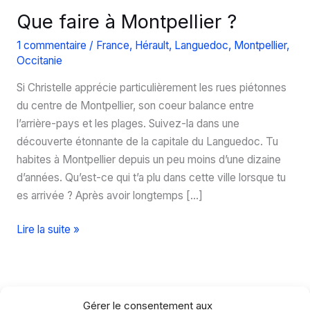
Que faire à Montpellier ?
1 commentaire
/
France
,
Hérault
,
Languedoc
,
Montpellier
,
Occitanie
Si Christelle apprécie particulièrement les rues piétonnes
du centre de Montpellier, son coeur balance entre
l’arrière-pays et les plages. Suivez-la dans une
découverte étonnante de la capitale du Languedoc. Tu
habites à Montpellier depuis un peu moins d’une dizaine
d’années. Qu’est-ce qui t’a plu dans cette ville lorsque tu
es arrivée ? Après avoir longtemps […]
Que
Lire la suite »
faire
à
Montpellier
?
Gérer le consentement aux