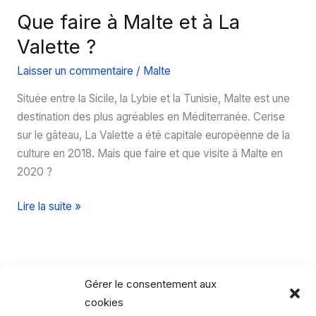
Que faire à Malte et à La
Valette ?
Laisser un commentaire
/
Malte
Située entre la Sicile, la Lybie et la Tunisie, Malte est une
destination des plus agréables en Méditerranée. Cerise
sur le gâteau, La Valette a été capitale européenne de la
culture en 2018. Mais que faire et que visite à Malte en
2020 ?
Que
Lire la suite »
faire
à
Malte
et
Gérer le consentement aux
à
cookies
La