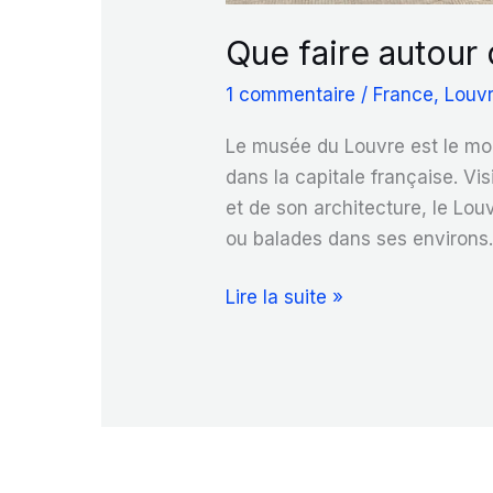
Que faire autour
1 commentaire
/
France
,
Louv
Le musée du Louvre est le mon
dans la capitale française. Vi
et de son architecture, le Louv
ou balades dans ses environs.
Que
Lire la suite »
faire
autour
du
musée
du
Louvre