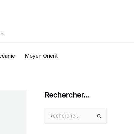
de
céanie
Moyen Orient
Rechercher…
R
e
c