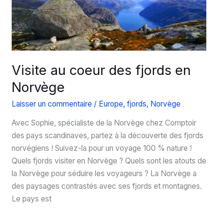
le
Sognefjord
Visite au coeur des fjords en
Norvège
Laisser un commentaire
/
Europe
,
fjords
,
Norvège
Avec Sophie, spécialiste de la Norvège chez Comptoir
des pays scandinaves, partez à la découverte des fjords
norvégiens ! Suivez-la pour un voyage 100 % nature !
Quels fjords visiter en Norvège ? Quels sont les atouts de
la Norvège pour séduire les voyageurs ? La Norvège a
des paysages contrastés avec ses fjords et montagnes.
Le pays est