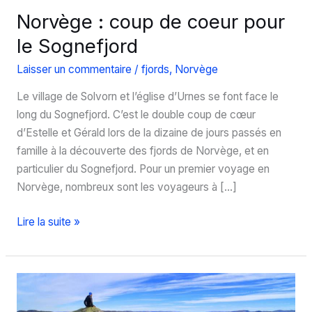
Norvège : coup de coeur pour
le Sognefjord
Laisser un commentaire
/
fjords
,
Norvège
Le village de Solvorn et l’église d’Urnes se font face le
long du Sognefjord. C’est le double coup de cœur
d’Estelle et Gérald lors de la dizaine de jours passés en
famille à la découverte des fjords de Norvège, et en
particulier du Sognefjord. Pour un premier voyage en
Norvège, nombreux sont les voyageurs à […]
Norvège
Lire la suite »
:
coup
de
coeur
pour