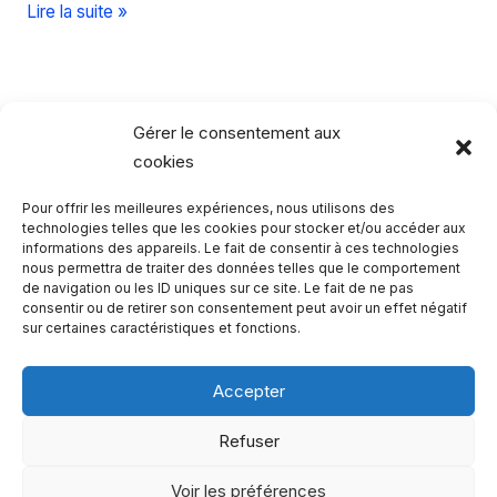
Visite
Lire la suite »
au
coeur
des
fjords
Gérer le consentement aux
en
cookies
Norvège
Pour offrir les meilleures expériences, nous utilisons des
Rechercher…
technologies telles que les cookies pour stocker et/ou accéder aux
informations des appareils. Le fait de consentir à ces technologies
nous permettra de traiter des données telles que le comportement
R
de navigation ou les ID uniques sur ce site. Le fait de ne pas
consentir ou de retirer son consentement peut avoir un effet négatif
e
sur certaines caractéristiques et fonctions.
c
h
Accepter
e
Qui sommes-nous ?
Refuser
r
Copyright 2023 - One Two Trips
c
Voir les préférences