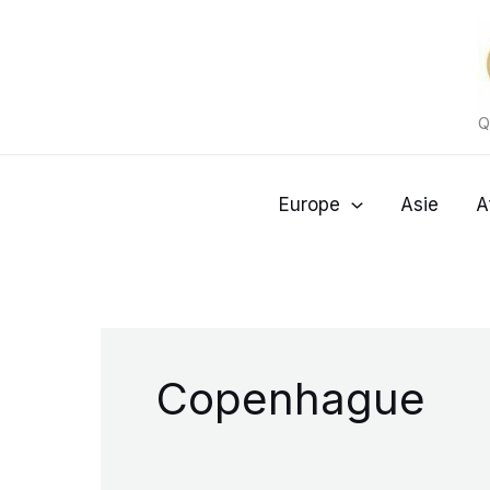
Aller
au
contenu
Q
Europe
Asie
A
Copenhague