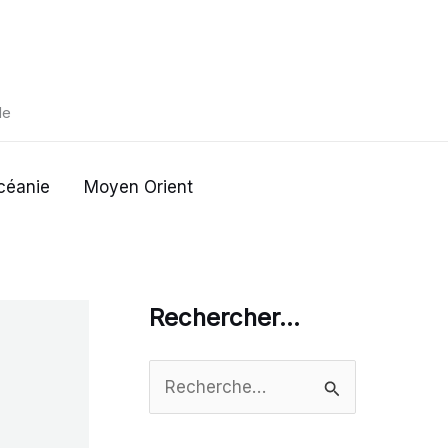
de
céanie
Moyen Orient
Rechercher…
R
e
c