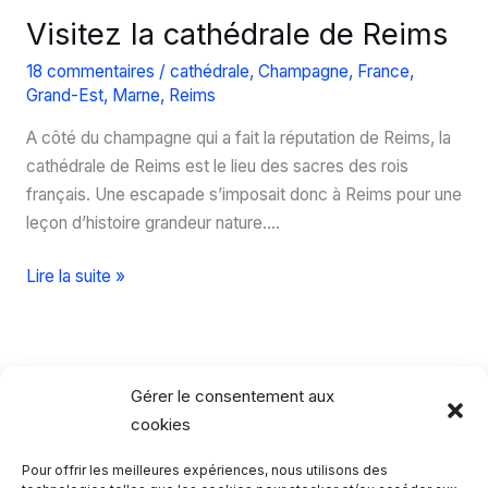
Visitez la cathédrale de Reims
18 commentaires
/
cathédrale
,
Champagne
,
France
,
Grand-Est
,
Marne
,
Reims
A côté du champagne qui a fait la réputation de Reims, la
cathédrale de Reims est le lieu des sacres des rois
français. Une escapade s’imposait donc à Reims pour une
leçon d’histoire grandeur nature….
Visitez
Lire la suite »
la
cathédrale
de
Reims
Gérer le consentement aux
cookies
Pour offrir les meilleures expériences, nous utilisons des
Rechercher…