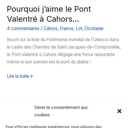
Pourquoi j’aime le Pont
Valentré à Cahors…
4 commentaires
/
Cahors
,
France
,
Lot
,
Occitanie
Inscrit sur la liste du Patrimoine mondial de l’Unesco dans
le cadre des Chemins de Saint-Jacques-de-Compostelle,
le Pont Valentré à Cahors dégage une force rassurante
même si son surnom est le pont du diable !
Pourquoi
Lire la suite »
j’aime
le
Pont
Valentré
Gérer le consentement aux
à
cookies
Cahors…
Pour offrir les meilleures expériences, nous utilisons des