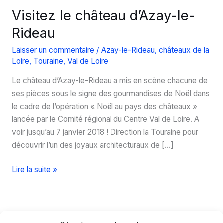
Visitez le château d’Azay-le-
Rideau
Laisser un commentaire
/
Azay-le-Rideau
,
châteaux de la
Loire
,
Touraine
,
Val de Loire
Le château d’Azay-le-Rideau a mis en scène chacune de
ses pièces sous le signe des gourmandises de Noël dans
le cadre de l’opération « Noël au pays des châteaux »
lancée par le Comité régional du Centre Val de Loire. A
voir jusqu’au 7 janvier 2018 ! Direction la Touraine pour
découvrir l’un des joyaux architecturaux de […]
Visitez
Lire la suite »
le
château
d’Azay-
le-