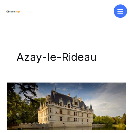
Aller
au
contenu
Azay-le-Rideau