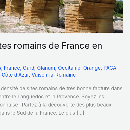
ites romains de France en
s
,
France
,
Gard
,
Glanum
,
Occitanie
,
Orange
,
PACA
,
-Côte d'Azur
,
Vaison-la-Romaine
 densité de sites romains de très bonne facture dans
 entre le Languedoc et la Provence. Soyez les
nnaise ! Partez à la découverte des plus beaux
 dans le Sud de la France. Le plus […]