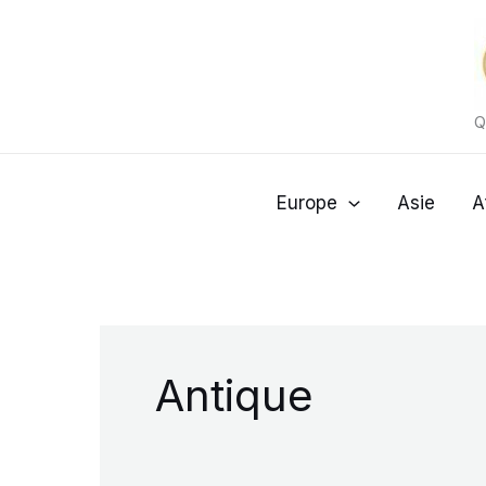
Aller
au
contenu
Q
Europe
Asie
A
Antique