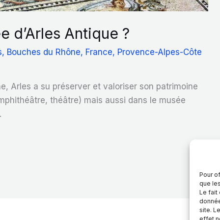
e d’Arles Antique ?
s
,
Bouches du Rhône
,
France
,
Provence-Alpes-Côte
e, Arles a su préserver et valoriser son patrimoine
amphithéâtre, théâtre) mais aussi dans le musée
.
Pour of
que le
Le fait
donnée
site. L
effet n