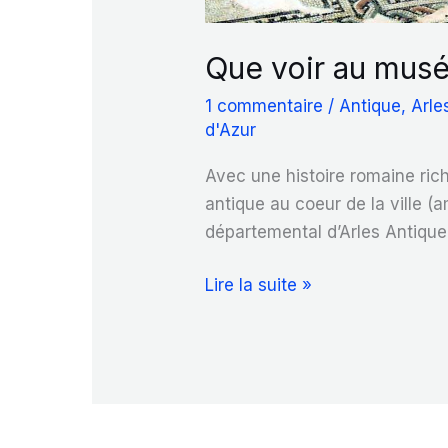
Que voir au musé
1 commentaire
/
Antique
,
Arle
d'Azur
Avec une histoire romaine rich
antique au coeur de la ville (
départemental d’Arles Antique
Que
Lire la suite »
voir
au
musée
d’Arles
Antique