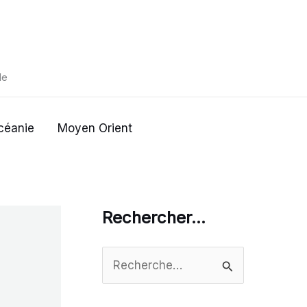
de
céanie
Moyen Orient
Rechercher…
R
e
c