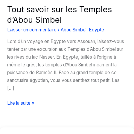
Tout savoir sur les Temples
d’Abou Simbel
Laisser un commentaire
/
Abou Simbel
,
Egypte
Lors d’un voyage en Egypte vers Assouan, laissez-vous
tenter par une excursion aux Temples d’Abou Simbel sur
les rives du lac Nasser. En Egypte, taillés à l’origine à
même le grès, les temples d’Abou Simbel incarnent la
puissance de Ramsès II. Face au grand temple de ce
sanctuaire égyptien, vous vous sentirez tout petit. Les
[…]
Tout
Lire la suite »
savoir
sur
les
Temples