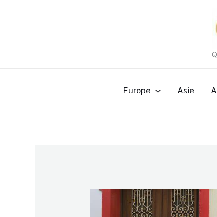
Aller
au
contenu
Q
Europe
Asie
A