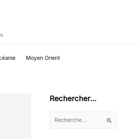
de
céanie
Moyen Orient
Rechercher…
R
e
c