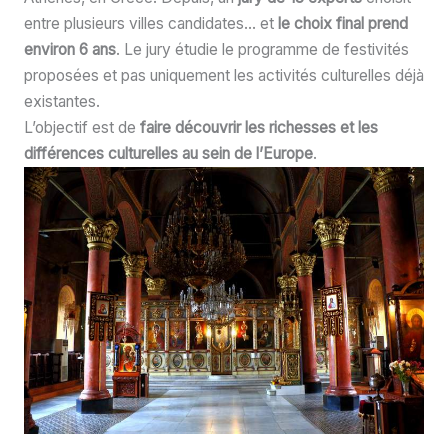
entre plusieurs villes candidates… et
le choix final prend
environ 6 ans
. Le jury étudie le programme de festivités
proposées et pas uniquement les activités culturelles déjà
existantes.
L’objectif est de
faire découvrir les richesses et les
différences culturelles au sein de l’Europe
.