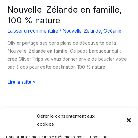
Nouvelle-Zélande en famille,
100 % nature
Laisser un commentaire
/
Nouvelle-Zélande
,
Océanie
Olivier partage ses bons plans de découverte de la
Nouvelle-Zélande en famille. Ce papa baroudeur qui a
créé Oliver Trips va vous donner envie de boucler votre
sac à dos pour cette destination 100 % nature.
Nouvelle-
Lire la suite »
Zélande
en
famille,
100
Gérer le consentement aux
%
cookies
nature
Pour offrir les meilleures expériences, nous utilisons des