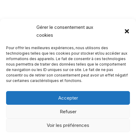
:
5
choses
à
Gérer le consentement aux
savoir
cookies
avant
Pour offrir les meilleures expériences, nous utilisons des
d’entrée
Rechercher…
technologies telles que les cookies pour stocker et/ou accéder aux
dans
informations des appareils. Le fait de consentir à ces technologies
un
nous permettra de traiter des données telles que le comportement
R
de navigation ou les ID uniques sur ce site. Le fait de ne pas
temple
consentir ou de retirer son consentement peut avoir un effet négatif
e
sur certaines caractéristiques et fonctions.
c
h
Accepter
e
Qui sommes-nous ?
Refuser
r
Copyright 2023 - One Two Trips
c
Voir les préférences
h