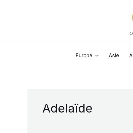
Aller
au
contenu
Q
Europe
Asie
A
Adelaïde