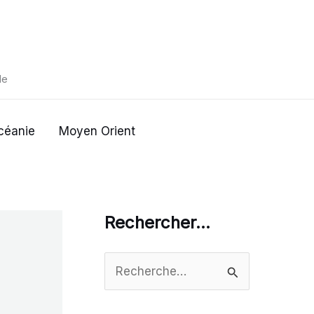
de
céanie
Moyen Orient
Rechercher…
R
e
c