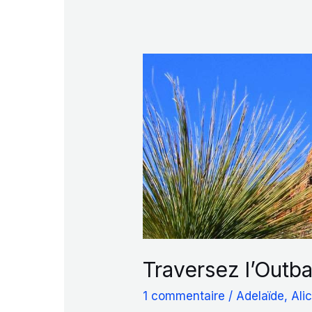
Traversez l’Outba
1 commentaire
/
Adelaïde
,
Ali