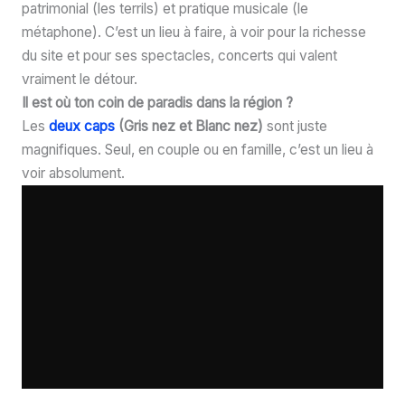
patrimonial (les terrils) et pratique musicale (le
métaphone). C’est un lieu à faire, à voir pour la richesse
du site et pour ses spectacles, concerts qui valent
vraiment le détour.
Il est où ton coin de paradis dans la région ?
Les
deux caps
(Gris nez et Blanc nez)
sont juste
magnifiques. Seul, en couple ou en famille, c’est un lieu à
voir absolument.