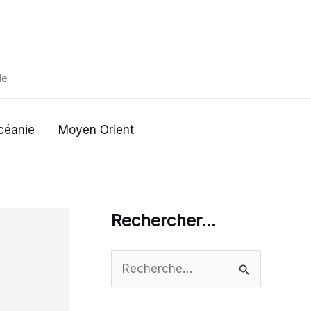
de
céanie
Moyen Orient
Rechercher…
R
e
c