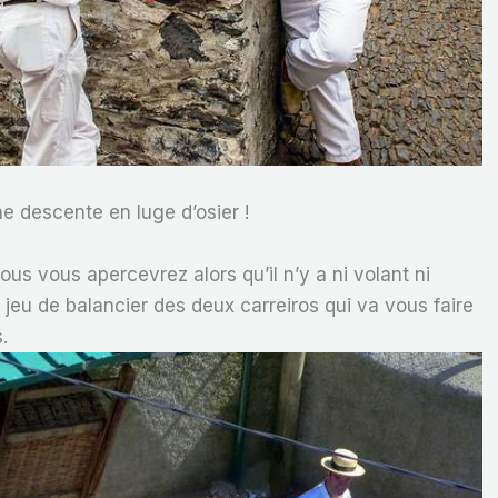
e descente en luge d’osier !
ous vous apercevrez alors qu’il n’y a ni volant ni
e jeu de balancier des deux carreiros qui va vous faire
.