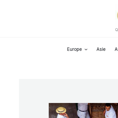
Aller
au
contenu
Q
Europe
Asie
A