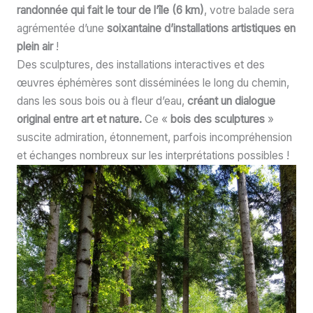
randonnée qui fait le tour de l’île (6 km)
, votre balade sera
agrémentée d’une
soixantaine d’installations artistiques en
plein air
!
Des sculptures, des installations interactives et des
œuvres éphémères sont disséminées le long du chemin,
dans les sous bois ou à fleur d’eau,
créant un dialogue
original entre art et nature.
Ce «
bois des sculptures
»
suscite admiration, étonnement, parfois incompréhension
et échanges nombreux sur les interprétations possibles !