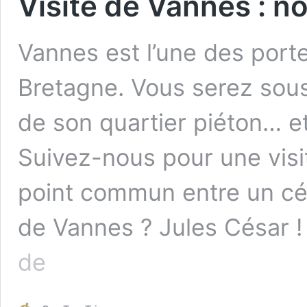
Visite de Vannes : n
Vannes est l’une des port
Bretagne. Vous serez sou
de son quartier piéton… et
Suivez-nous pour une visi
point commun entre un célè
de Vannes ? Jules César !
Visite
de
de
Vannes
: