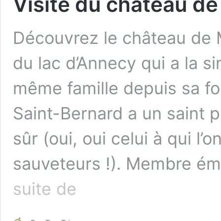
Visite du château d
Découvrez le château de 
du lac d’Annecy qui a la si
même famille depuis sa fo
Saint-Bernard a un saint p
sûr (oui, oui celui à qui l
sauveteurs !). Membre émi
Visite
suite de
du
château
de