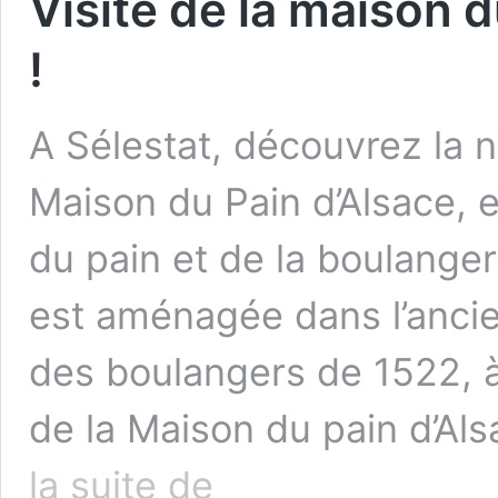
Visite de la maison d
!
A Sélestat, découvrez la 
Maison du Pain d’Alsace, e
du pain et de la boulanger
est aménagée dans l’ancie
des boulangers de 1522, à
de la Maison du pain d’Al
Visite
la suite de
de